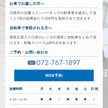
お車でお越しの方へ
川西市の近隣コインパーキングの駐車券を提示して頂
くと1回の診療あたり200円を負担させて頂きます。
自転車で来院される方へ
医院正面入り口前のレンガの場所に自転車をとめて頂
けます。駐輪スペースは約5台分あります。
ご予約・お問い合わせ
072-767-1897
Tel
WEB予約
診療時間
月
火
水
木
金
土
日・祝
●
●
●
●
●
/
/
9:30～13:30