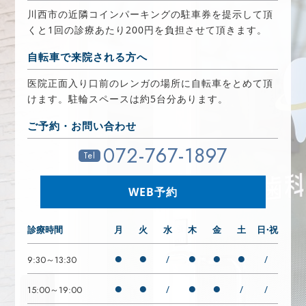
川西市の近隣コインパーキングの駐車券を提示して頂
くと1回の診療あたり200円を負担させて頂きます。
自転車で来院される方へ
医院正面入り口前のレンガの場所に自転車をとめて頂
けます。駐輪スペースは約5台分あります。
ご予約・お問い合わせ
072-767-1897
Tel
WEB予約
診療時間
月
火
水
木
金
土
日・祝
●
●
●
●
●
/
/
9:30～13:30
●
●
●
●
/
/
/
15:00～19:00