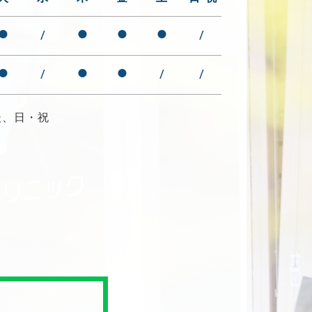
●
●
●
●
/
/
●
●
●
/
/
/
後、日・祝