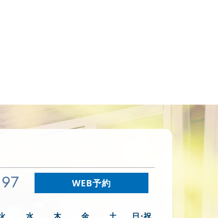
897
WEB予約
火
水
木
金
土
日・祝