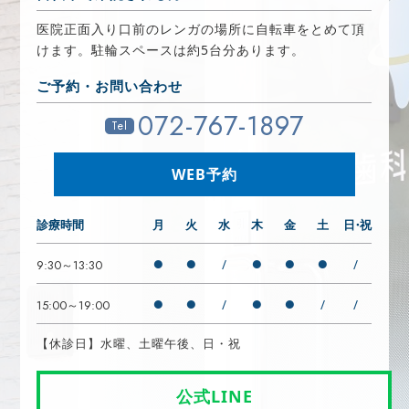
医院正面入り口前のレンガの場所に自転車をとめて頂
けます。駐輪スペースは約5台分あります。
ご予約・お問い合わせ
072-767-1897
Tel
WEB予約
診療時間
月
火
水
木
金
土
日・祝
●
●
●
●
●
/
/
9:30～13:30
●
●
●
●
/
/
/
15:00～19:00
【休診日】水曜、土曜午後、日・祝
公式LINE