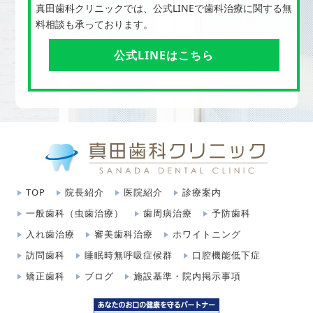
真田歯科クリニックでは、公式LINEで歯科治療に関する無
料相談も承っております。
公式LINEはこちら
TOP
院長紹介
医院紹介
診療案内
一般歯科（虫歯治療）
歯周病治療
予防歯科
入れ歯治療
審美歯科治療
ホワイトニング
訪問歯科
睡眠時無呼吸症候群
口腔機能低下症
矯正歯科
ブログ
施設基準・院内掲示事項